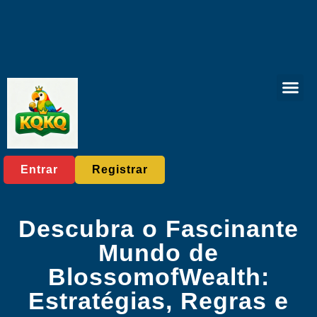
Jogos de roleta
Jogos de pôq
Jogos de loteri
Loteria onlin
Ofertas ex
Notícias do
Entrar
Registrar
Descubra o Fascinante
Mundo de
BlossomofWealth:
Estratégias, Regras e