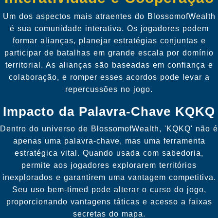
Um dos aspectos mais atraentes do BlossomofWealth
é sua comunidade interativa. Os jogadores podem
formar alianças, planejar estratégias conjuntas e
participar de batalhas em grande escala por domínio
territorial. As alianças são baseadas em confiança e
colaboração, e romper esses acordos pode levar a
repercussões no jogo.
Impacto da Palavra-Chave KQKQ
Dentro do universo de BlossomofWealth, 'KQKQ' não é
apenas uma palavra-chave, mas uma ferramenta
estratégica vital. Quando usada com sabedoria,
permite aos jogadores explorarem territórios
inexplorados e garantirem uma vantagem competitiva.
Seu uso bem-timed pode alterar o curso do jogo,
proporcionando vantagens táticas e acesso a faixas
secretas do mapa.