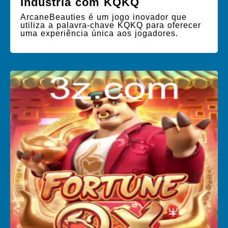
Indústria com KQKQ
ArcaneBeauties é um jogo inovador que
utiliza a palavra-chave KQKQ para oferecer
uma experiência única aos jogadores.