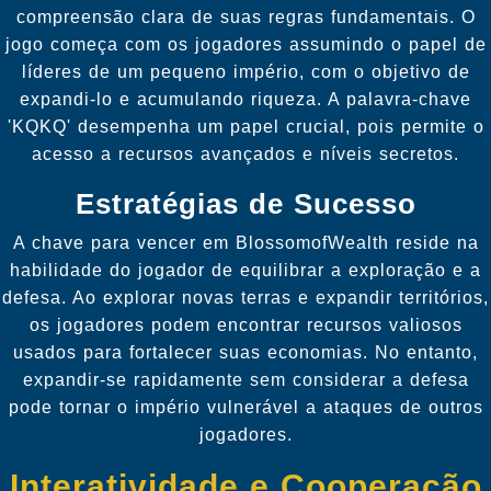
compreensão clara de suas regras fundamentais. O
jogo começa com os jogadores assumindo o papel de
líderes de um pequeno império, com o objetivo de
expandi-lo e acumulando riqueza. A palavra-chave
'KQKQ' desempenha um papel crucial, pois permite o
acesso a recursos avançados e níveis secretos.
Estratégias de Sucesso
A chave para vencer em BlossomofWealth reside na
habilidade do jogador de equilibrar a exploração e a
defesa. Ao explorar novas terras e expandir territórios,
os jogadores podem encontrar recursos valiosos
usados para fortalecer suas economias. No entanto,
expandir-se rapidamente sem considerar a defesa
pode tornar o império vulnerável a ataques de outros
jogadores.
Interatividade e Cooperação