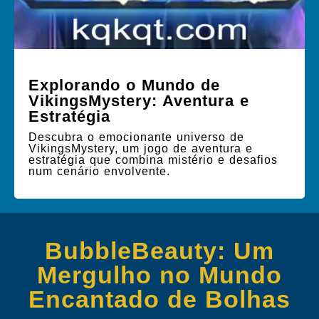
Explorando o Mundo de
VikingsMystery: Aventura e
Estratégia
Descubra o emocionante universo de
VikingsMystery, um jogo de aventura e
estratégia que combina mistério e desafios
num cenário envolvente.
BubbleBeauty: Um
Mergulho no Mundo
Encantado de Bolhas