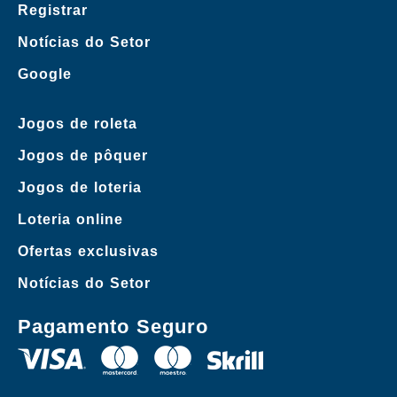
Registrar
Notícias do Setor
Google
Jogos de roleta
Jogos de pôquer
Jogos de loteria
Loteria online
Ofertas exclusivas
Notícias do Setor
Pagamento Seguro