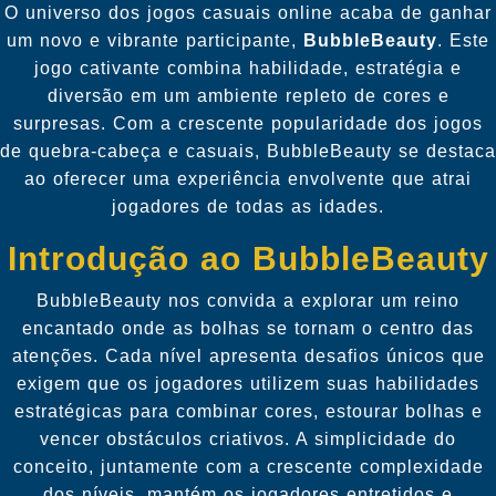
O universo dos jogos casuais online acaba de ganhar
um novo e vibrante participante,
BubbleBeauty
. Este
jogo cativante combina habilidade, estratégia e
diversão em um ambiente repleto de cores e
surpresas. Com a crescente popularidade dos jogos
de quebra-cabeça e casuais, BubbleBeauty se destaca
ao oferecer uma experiência envolvente que atrai
jogadores de todas as idades.
Introdução ao BubbleBeauty
BubbleBeauty nos convida a explorar um reino
encantado onde as bolhas se tornam o centro das
atenções. Cada nível apresenta desafios únicos que
exigem que os jogadores utilizem suas habilidades
estratégicas para combinar cores, estourar bolhas e
vencer obstáculos criativos. A simplicidade do
conceito, juntamente com a crescente complexidade
dos níveis, mantém os jogadores entretidos e