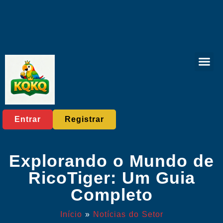
Jogos de roleta
Jogos de pôq
Jogos de loteri
Loteria onlin
Ofertas ex
Notícias do
Entrar
Registrar
Explorando o Mundo de
RicoTiger: Um Guia
Completo
Início
»
Notícias do Setor