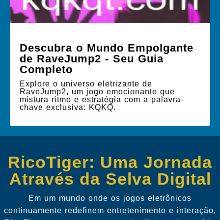
Descubra o Mundo Empolgante
de RaveJump2 - Seu Guia
Completo
Explore o universo eletrizante de
RaveJump2, um jogo emocionante que
mistura ritmo e estratégia com a palavra-
chave exclusiva: KQKQ.
RicoTiger: Uma Jornada
Através da Selva Digital
Em um mundo onde os jogos eletrônicos
continuamente redefinem entretenimento e interação,