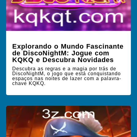
Explorando o Mundo Fascinante
de DiscoNightM: Jogue com
KQKQ e Descubra Novidades
Descubra as regras e a magia por trás de
DiscoNightM, o jogo que está conquistando
espaços nas noites de lazer com a palavra-
chave KQKQ.