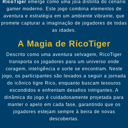
RicoTiger
emerge como uma joia distinta do cenário
gamer moderno. Este jogo combina elementos de
aventura e estratégia em um ambiente vibrante, que
promete capturar a imaginação de jogadores de todas
as idades.
A Magia de RicoTiger
Descrito como uma aventura selvagem, RicoTiger
transporta os jogadores para um universo onde
coragem, inteligência e sorte se encontram. Neste
jogo, os participantes são levados a seguir a jornada
do icônico tigre Rico, enquanto buscam tesouros
escondidos e enfrentam desafios intrigantes. A
dinâmica do jogo é cuidadosamente projetada para
manter o apelo em cada fase, garantindo que os
jogadores estejam sempre à beira de novas
descobertas.