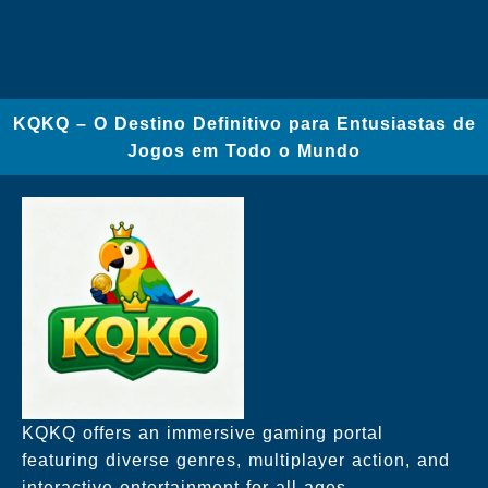
KQKQ – O Destino Definitivo para Entusiastas de
Jogos em Todo o Mundo
KQKQ offers an immersive gaming portal
featuring diverse genres, multiplayer action, and
interactive entertainment for all ages.