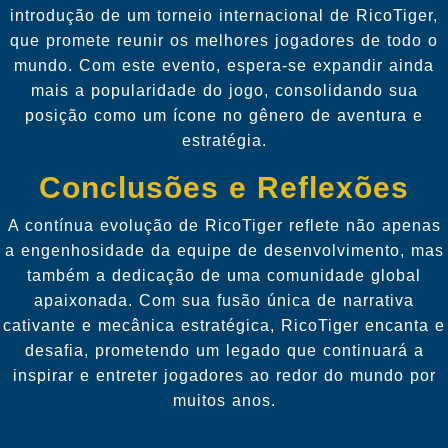
introdução de um torneio internacional de RicoTiger,
que promete reunir os melhores jogadores de todo o
mundo. Com este evento, espera-se expandir ainda
mais a popularidade do jogo, consolidando sua
posição como um ícone no gênero de aventura e
estratégia.
Conclusões e Reflexões
A contínua evolução de RicoTiger reflete não apenas
a engenhosidade da equipe de desenvolvimento, mas
também a dedicação de uma comunidade global
apaixonada. Com sua fusão única de narrativa
cativante e mecânica estratégica, RicoTiger encanta e
desafia, prometendo um legado que continuará a
inspirar e entreter jogadores ao redor do mundo por
muitos anos.